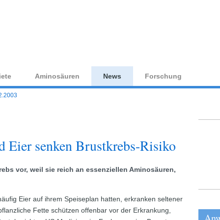
aminosaeure.com — Ihr Wissensportal für Aminosäuren
ete
Aminosäuren
News
Forschung
2.2003
nd Eier senken Brustkrebs-Risiko
ebs vor, weil sie reich an essenziellen Aminosäuren,
äufig Eier auf ihrem Speiseplan hatten, erkranken seltener
pflanzliche Fette schützen offenbar vor der Erkrankung,
Anw