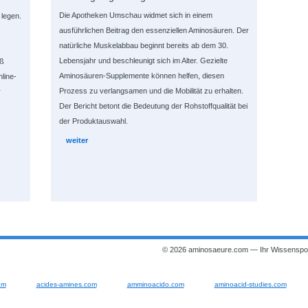
Die Apotheken Umschau widmet sich in einem
legen.
ausführlichen Beitrag den essenziellen Aminosäuren. Der
natürliche Muskelabbau beginnt bereits ab dem 30.
Lebensjahr und beschleunigt sich im Alter. Gezielte
äß
Aminosäuren-Supplemente können helfen, diesen
line-
Prozess zu verlangsamen und die Mobilität zu erhalten.
r
Der Bericht betont die Bedeutung der Rohstoffqualität bei
der Produktauswahl.
weiter
© 2026 aminosaeure.com — Ihr Wissenspor
om
acides-amines.com
amminoacido.com
aminoacid-studies.com