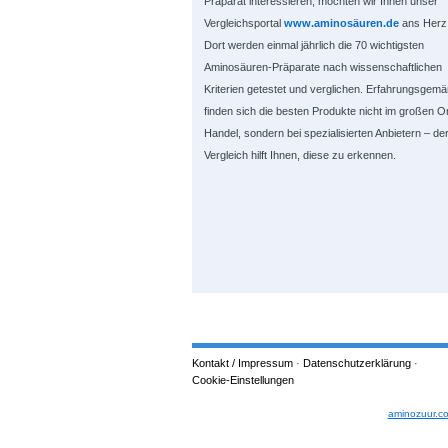
Präparat interessieren, möchten wir Ihnen unser
Vergleichsportal
www.aminosäuren.de
ans Herz 
Dort werden einmal jährlich die 70 wichtigsten
Aminosäuren-Präparate nach wissenschaftlichen
Kriterien getestet und verglichen. Erfahrungsgem
finden sich die besten Produkte nicht im großen On
Handel, sondern bei spezialisierten Anbietern – de
Vergleich hilft Ihnen, diese zu erkennen.
Kontakt / Impressum
·
Datenschutzerklärung
·
Cookie-Einstellungen
aminozuur.c