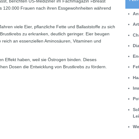
lässt, berichten US-Mediziner im Fachmagazin »Breast
ls 120.000 Frauen nach ihren Essgewohnheiten während
An
Ar
ahren viele Eier, pflanzliche Fette und Ballaststoffe zu sich
rustkrebs zu erkranken, deutlich geringer. Eier beugen
Ch
ie reich an essenziellen Aminosäuren, Vitaminen und
Di
En
en Effekt haben, weil sie Östrogen binden. Dieses
ohen Dosen die Entwicklung von Brustkrebs zu fördern.
Fe
Ha
Im
Po
Sc
Le
We