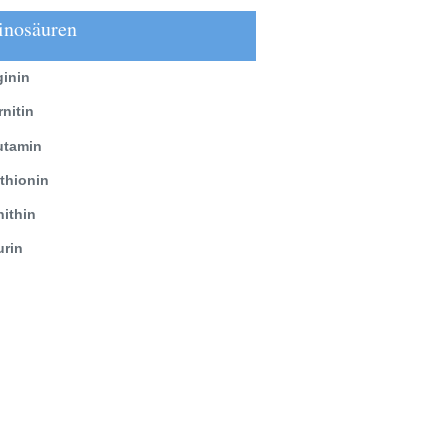
nosäuren
ginin
rnitin
utamin
thionin
nithin
urin