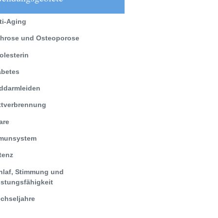
ti-Aging
throse und Osteoporose
olesterin
abetes
ddarmleiden
ttverbrennung
are
munsystem
tenz
hlaf, Stimmung und
istungsfähigkeit
chseljahre