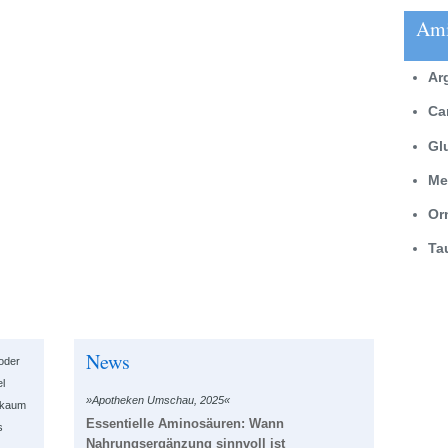
Ami
Ar
Ca
Gl
Me
Or
Ta
News
oder
l
»Apotheken Umschau, 2025«
n kaum
Essentielle Aminosäuren: Wann
s
Nahrungsergänzung sinnvoll ist